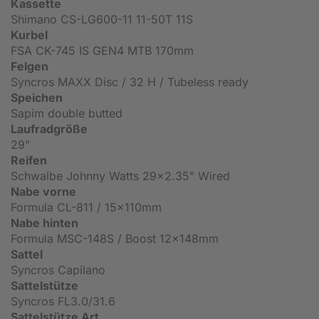
Kassette
Shimano CS-LG600-11 11-50T 11S
Kurbel
FSA CK-745 IS GEN4 MTB 170mm
Felgen
Syncros MAXX Disc / 32 H / Tubeless ready
Speichen
Sapim double butted
Laufradgröße
29"
Reifen
Schwalbe Johnny Watts 29x2.35" Wired
Nabe vorne
Formula CL-811 / 15x110mm
Nabe hinten
Formula MSC-148S / Boost 12x148mm
Sattel
Syncros Capilano
Sattelstütze
Syncros FL3.0/31.6
Sattelstütze Art