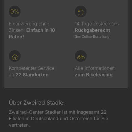
0%
Finanzierung ohne
14 Tage kostenloses
Zinsen:
Einfach in 10
Rückgaberecht
Raten!
(bei Online-Bestellung)
Kompetenter Service
Alle Informationen
an
22
Standorten
zum Bikeleasing
Über Zweirad Stadler
Zweirad-Center Stadler ist mit insgesamt 22
Filialen in Deutschland und Österreich für Sie
vertreten.