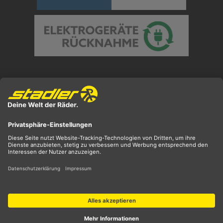
Preisangaben inkl. gesetzl. MwSt. und zzgl.
Versandkosten
** ehemaliger UVP
*** Preis entspricht unserem Markteinführungspreis