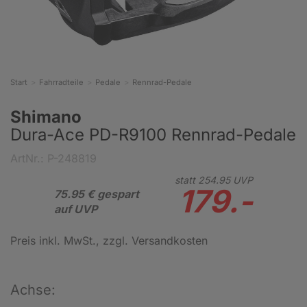
Start
Fahrradteile
Pedale
Rennrad-Pedale
Shimano
Dura-Ace PD-R9100 Rennrad-Pedale
ArtNr.: P-248819
statt
254.
95
UVP
179.-
75.95 € gespart
auf UVP
Preis inkl. MwSt.
, zzgl. Versandkosten
Achse: