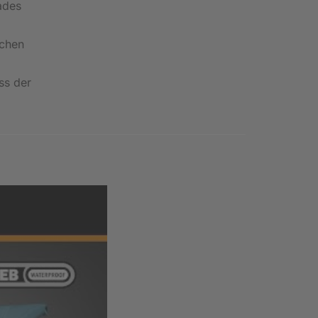
ades
schen
ss der