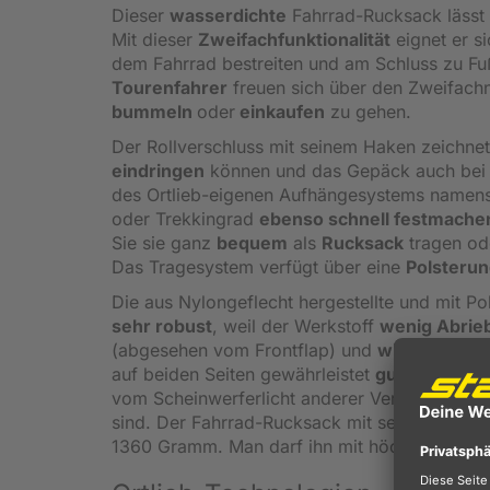
Dieser
wasserdichte
Fahrrad-Rucksack lässt 
Mit dieser
Zweifachfunktionalität
eignet er si
dem Fahrrad bestreiten und am Schluss zu F
Tourenfahrer
freuen sich über den Zweifachn
bummeln
oder
einkaufen
zu gehen.
Der Rollverschluss mit seinem Haken zeichnet
eindringen
können und das Gepäck auch bei l
des Ortlieb-eigenen Aufhängesystems namens 
oder Trekkingrad
ebenso schnell festmache
Sie sie ganz
bequem
als
Rucksack
tragen od
Das Tragesystem verfügt über eine
Polsteru
Die aus Nylongeflecht hergestellte und mit P
sehr robust
, weil der Werkstoff
wenig Abrie
(abgesehen vom Frontflap) und
wiegt
extre
auf beiden Seiten gewährleistet
gute Sichtbar
vom Scheinwerferlicht anderer Verkehrsteilne
sind. Der Fahrrad-Rucksack mit seinem Volume
1360 Gramm. Man darf ihn mit höchstens 9 