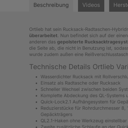
Beschreibung
Videos
Herst
Ortlieb hat sein Rucksack-Radtaschen-Hybrid
überarbeitet
. Nun befindet sich auf der eine
anderen das
gepolsterte Rucksacktragesys
die Seite ab, die nicht in Benutzung ist, soda
wurde zudem außen eine Reißverschlusstasche
Technische Details Ortlieb Va
Wasserdichter Rucksack mit Rollversch
Einsatz als Radtasche oder Rucksack
Schneller Wechsel zwischen beiden Syst
Komplette Abdeckung des QL-Systems un
Quick-Lock2.1 Aufhängesystem für Gep
Reduzierstücke für Rohrdurchmesser 8, 
Gepäckträgers
QL2.1-Haken ohne Werkzeug einstellbar
Zweite zusätzliche Schlaufe an der Qu