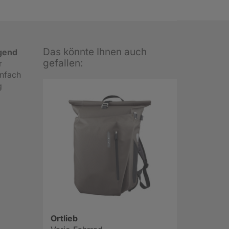
Das könnte Ihnen auch
gend
gefallen:
r
infach
g
Ortlieb