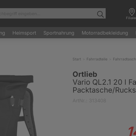
Filial
ung
Heimsport
Sportnahrung
Motorradbekleidung
Start
Fahrradteile
Fahrradtasc
Ortlieb
Vario QL2.1 20 l F
Packtasche/Ruck
ArtNr.: 313408
1