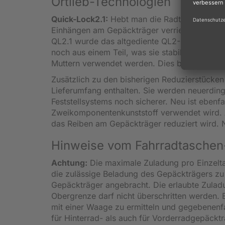
Ortlieb-Technologien
Quick-Lock2.1:
Hebt man die Radtasche am Gr
Einhängen am Gepäckträger verriegeln sich di
QL2.1 wurde das altgediente QL2-System stell
noch aus einem Teil, was sie stabiler macht.
Muttern verwendet werden. Dies betrifft auch
Zusätzlich zu den bisherigen Reduzierstücken 
Lieferumfang enthalten. Sie werden neuerdings
Feststellsystems noch sicherer. Neu ist ebenf
Zweikomponentenkunststoff verwendet wird. A
das Reiben am Gepäckträger reduziert wird. Na
Hinweise vom Fahrradtaschen-H
Achtung:
Die maximale Zuladung pro Einzelta
die zulässige Beladung des Gepäckträgers zu 
Gepäckträger angebracht. Die erlaubte Zulad
Obergrenze darf nicht überschritten werden. E
mit einer Waage zu ermitteln und gegebenenfa
für Hinterrad- als auch für Vorderradgepäcktr