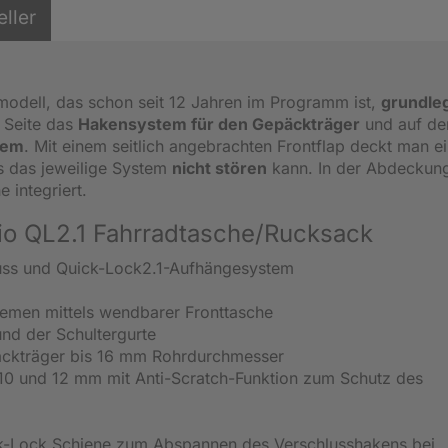
eller
modell, das schon seit 12 Jahren im Programm ist,
grundle
n Seite das
Hakensystem für den Gepäckträger
und auf de
tem
. Mit einem seitlich angebrachten Frontflap deckt man e
ss das jeweilige System
nicht stören
kann. In der Abdeckun
 integriert.
rio QL2.1 Fahrradtasche/Rucksack
luss und Quick-Lock2.1-Aufhängesystem
emen mittels wendbarer Fronttasche
d der Schultergurte
äckträger bis 16 mm Rohrdurchmesser
10 und 12 mm mit Anti-Scratch-Funktion zum Schutz des
ick-Lock Schiene zum Abspannen des Verschlusshakens bei