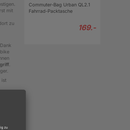
stigen.
Commuter-Bag Urban QL2.1
rst mit
Fahrrad-Packtasche
dort zu
169.-
 Dank
bike
nnen
riff
.
ger.
ist
ektor
irca