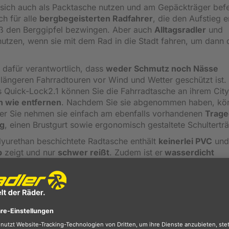
sich auch als Packtasche nutzen und am Gepäckträger befe
ch für alle
bergbegeisterten Radfahrer
, die den Aufstieg e
uß den Berggipfel bezwingen. Aber auch
Alltagsradler
und
utzen, wenn sie mit dem Rad in die Stadt fahren, um dann 
 dafür verantwortlich, dass
weder Schmutz noch Nässe
ängeren Fahrradtouren vor Wind und Wetter geschützt ist.
Quick-Lock2.1 können Sie die Fahrradtasche an ihrem City
n wie entfernen
. Nachdem Sie sie abgenommen haben, kö
er Sie nehmen sie einfach am ebenfalls vorhandenen
Trageg
ng
, einen Brustgurt sowie ergonomisch gestaltete Schulterträ
olyurethan beschichtete Radtasche enthält
keinerlei PVC
und 
b
zeigt und nur
schwer reißt
. Zudem ist er
wasserdicht
m wenig
. Im Inneren ist eine Tasche mit Laptopfach. Ein Refl
keit im Dunkeln
. Er leuchtet hell auf, wenn er
hmer angestrahlt wird, sodass Sie
nicht zu übersehen
n von 20 Litern misst 45 x 31 x 18 Zentimeter und wiegt c
Kilogramm Gepäck beladen.