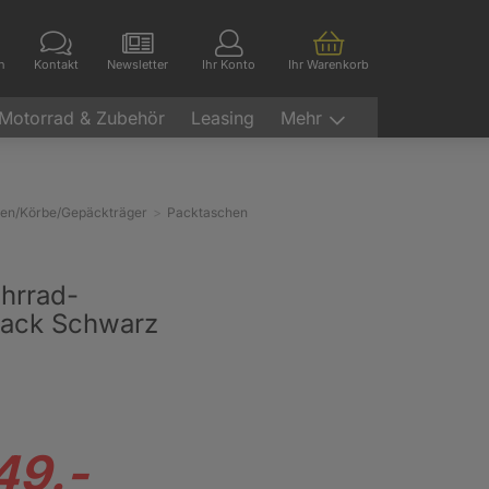
en
Kontakt
Newsletter
Ihr Konto
Ihr Warenkorb
Motorrad & Zubehör
Leasing
Mehr
hen/Körbe/Gepäckträger
Packtaschen
ahrrad-
sack Schwarz
49.-