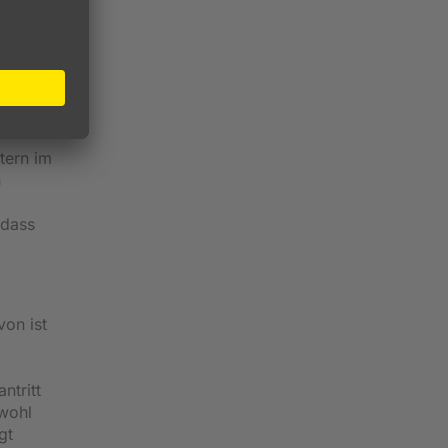
em
Mit
ht nur
tern im
n
odass
on ist
ntritt
owohl
gt