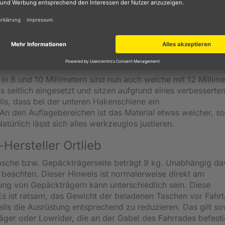
iff hoch, werden die Haken automatisch geöffnet. Nach d
e Haken von selbst, sobald man den Griff wieder loslässt. 
enweise erheblich optimiert. Die obere Hakenschiene beste
 Dank einer neuen Schraubtechnik konnten innen extraflache
 die untere Hakenschiene.
in 8 und 10 Millimetern sind nun auch welche mit 12 Millime
 seitlich eingesetzt und sitzen aufgrund eines verbesserte
alls, dass bei der unteren Hakenschiene ein
n den Auflagebereichen ist das Material etwas weicher, s
türlich lässt sich alles werkzeuglos justieren.
ersteller Ortlieb
sche bzw. Gepäckträgerseite beträgt 9 kg. Unabhängig dav
beachten. Dieser Hinweis ist normalerweise direkt am
ung von Gepäckträgern kann unterschiedlich sein. Diese
s ist ratsam, das Gewicht der beladenen Taschen vor Fahrta
lls die Ausrüstung entsprechend zu reduzieren. Das gilt s
äger oder Lowrider, die an der Gabel des Fahrrades befesti