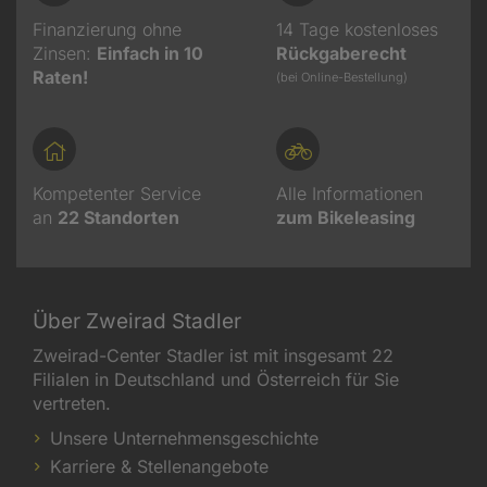
Finanzierung ohne
14 Tage kostenloses
Zinsen:
Einfach in 10
Rückgaberecht
Raten!
(bei Online-Bestellung)
Kompetenter Service
Alle Informationen
an
22
Standorten
zum Bikeleasing
Über Zweirad Stadler
Zweirad-Center Stadler ist mit insgesamt 22
Filialen in Deutschland und Österreich für Sie
vertreten.
Unsere Unternehmensgeschichte
Karriere & Stellenangebote