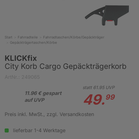
Start
Fahrradteile
Fahrradtaschen/Körbe/Gepäckträger
Gepäckträgertaschen/Körbe
KLICKfix
City Korb Cargo Gepäckträgerkorb
ArtNr.: 249065
statt
61.
95
UVP
11.96 € gespart
49.
99
auf UVP
Preis inkl. MwSt.
, zzgl. Versandkosten
lieferbar 1-4 Werktage