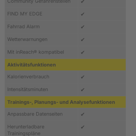
Community Gefahrenstellen
✔
FIND MY EDGE
✔
Fahrrad Alarm
✔
Wetterwarnungen
✔
Mit inReach® kompatibel
✔
Aktivitätsfunktionen
Kalorienverbrauch
✔
Intensitätsminuten
✔
Trainings-, Planungs- und Analysefunktionen
Anpassbare Datenseiten
✔
Herunterladbare
✔
Trainingspläne