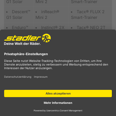
G1 Solar
Mini 2
Smart-Trainer
Descent™
inReach®
Tacx® FLUX 2
G1 Solar
Mini 2
Smart-Trainer
Enduro™
Instinct® 2X
Tacx® NEO 2T
Solar
Smart-Trainer
Enduro™
Instinct® 2X
Tacx® NEO 2T
Solar
Smart-Trainer
Enduro™
Instinct® 3 –
Tacx® NEO 3M
2
45 mm,
Smart-Trainer
AMOLED
Enduro™
Instinct® 3 –
Tacx® NEO 3M
2
45 mm,
Smart-Trainer
AMOLED
epix™
Instinct® 3 –
Tacx® NEO Bike
(Gen 2) –
45 mm, Solar
Plus Trainer
Sapphire