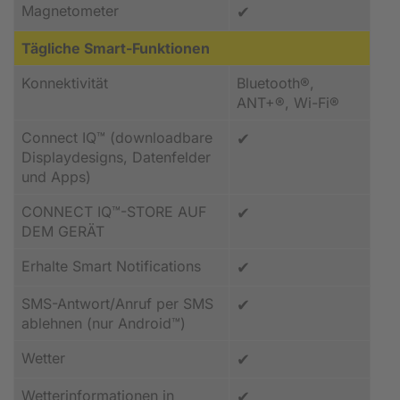
Magnetometer
✔
Tägliche Smart-Funktionen
Konnektivität
Bluetooth®,
ANT+®, Wi-Fi®
Connect IQ™ (downloadbare
✔
Displaydesigns, Datenfelder
und Apps)
CONNECT IQ™-STORE AUF
✔
DEM GERÄT
Erhalte Smart Notifications
✔
SMS-Antwort/Anruf per SMS
✔
ablehnen (nur Android™)
Wetter
✔
Wetterinformationen in
✔