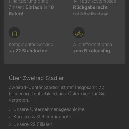
Finanzierung ohne
14 Tage kostenloses
Zinsen:
Einfach in 10
Rückgaberecht
Raten!
(bei Online-Bestellung)
Kompetenter Service
Alle Informationen
an
22
Standorten
zum Bikeleasing
Über Zweirad Stadler
Zweirad-Center Stadler ist mit insgesamt 22
Filialen in Deutschland und Österreich für Sie
vertreten.
Unsere Unternehmensgeschichte
Karriere & Stellenangebote
Unsere 22 Filialen