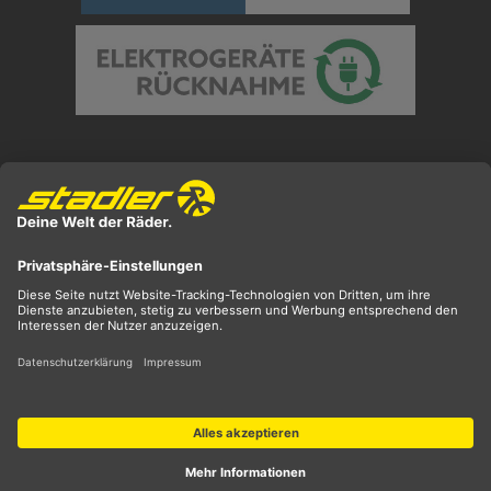
Preisangaben inkl. gesetzl. MwSt. und zzgl.
Versandkosten
** ehemaliger UVP
*** Preis entspricht unserem Markteinführungspreis