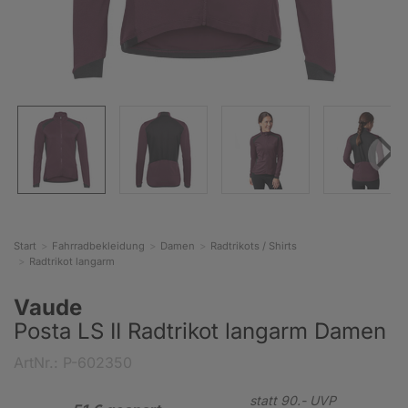
Start
Fahrradbekleidung
Damen
Radtrikots / Shirts
Radtrikot langarm
Vaude
Posta LS II Radtrikot langarm Damen
ArtNr.: P-602350
statt
90.-
UVP