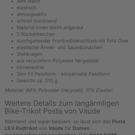
sehr warm
elastisch
atmungsaktiv
schnell trocknend
Material innen leicht angeraut
2 Rückentaschen
durchgehender Frontreißverschluss mit Fold Over
elastische Ärmel- und Saumbündchen
Stehkragen
aus recyceltem Polyester hergestellt
klimaneutral
Slim Fit Passform - körpernahe Passform
Gewicht ca. 310 g
Material: 89% Polyester (recycelt), 11% Elastan
Weitere Details zum langärmligen
Bike-Trikot Posta von Vaude
Wärmend und super bequem, so lässt sich das
Posta
LS II Radtrikot
von
Vaude
für
Damen
zusammenfassend beschreiben. Das
innen leicht