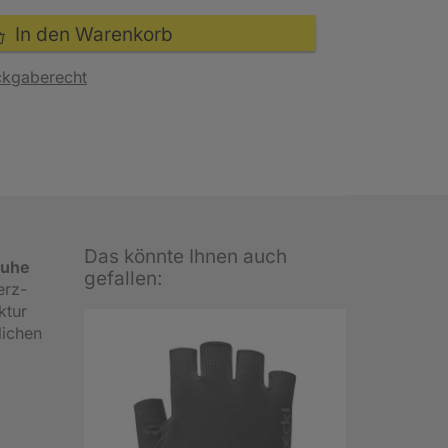
In den Warenkorb
ckgaberecht
Das könnte Ihnen auch
huhe
gefallen:
erz-
ktur
lichen