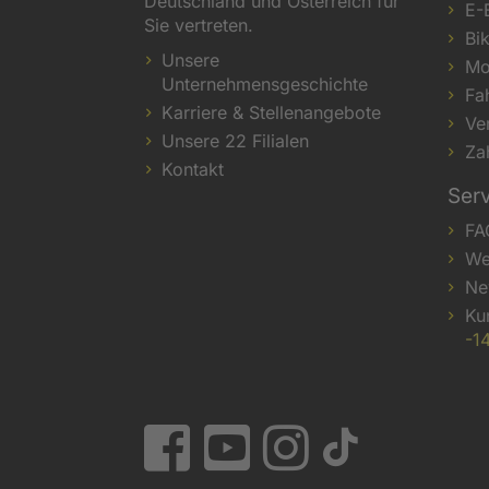
Deutschland und Österreich für
E-
Sie vertreten.
Bi
Unsere
Mo
Unternehmensgeschichte
Fa
Karriere & Stellenangebote
Ve
Unsere 22 Filialen
Za
Kontakt
Ser
FA
We
Ne
Ku
-1