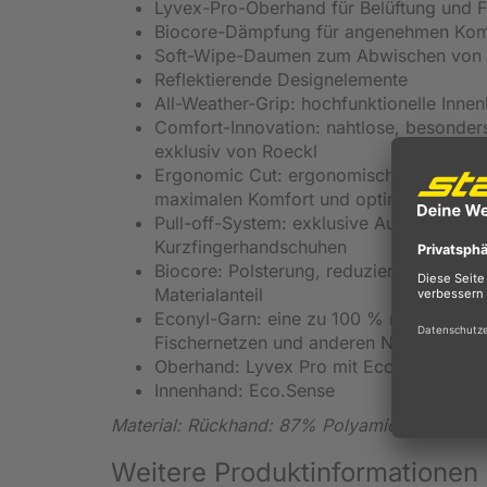
Lyvex-Pro-Oberhand für Belüftung und Fle
Biocore-Dämpfung für angenehmen Komfo
Soft-Wipe-Daumen zum Abwischen von F
Reflektierende Designelemente
All-Weather-Grip: hochfunktionelle Innen
Comfort-Innovation: nahtlose, besonde
exklusiv von Roeckl
Ergonomic Cut: ergonomisches Innenhan
maximalen Komfort und optimale Druckv
Pull-off-System: exklusive Ausziehhilfe 
Kurzfingerhandschuhen
Biocore: Polsterung, reduziert Stöße für
Materialanteil
Econyl-Garn: eine zu 100 % regeneriert
Fischernetzen und anderen Nylonabfälle
Oberhand: Lyvex Pro mit Econyl-Garn
Innenhand: Eco.Sense
Material: Rückhand: 87% Polyamide; 13% Ela
Weitere Produktinformatione