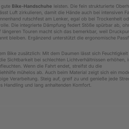
s gute
Bike-Handschuhe
leisten. Die fein strukturierte Ober
sst Luft zirkulieren, damit die Hände auch bei intensiven F
 Innenhand rutschfest am Lenker, egal ob bei Trockenheit od
trolle. Die integrierte Dämpfung federt Stöße spürbar ab, o
uf längeren Touren macht sich das bemerkbar, weil Druckpu
annt bleiben. Ergänzend unterstützt die ergonomische Pass
dem Bike zusätzlich: Mit dem Daumen lässt sich Feuchtigkeit
ie Sichtbarkeit bei schlechten Lichtverhältnissen erhöhen,
ufleuchten. Wenn die Fahrt endet, streifst du die
ehhilfe mühelos ab. Auch beim Material zeigt sich ein mod
bige Verarbeitung. Steig auf, greif zu und genieße jede Stre
es Handling und lang anhaltenden Komfort.