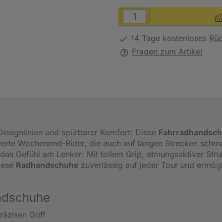
14 Tage kostenloses
Rü
Fragen zum Artikel
 Designlinien und spürbarer Komfort: Diese
Fahrradhandsc
onierte Wochenend-Rider, die auch auf langen Strecken schm
das Gefühl am Lenker: Mit tollem Grip, atmungsaktiver Stru
iese
Radhandschuhe
zuverlässig auf jeder Tour und ermög
andschuhe
räzisen Griff