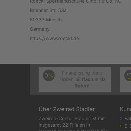
Roeckl Sporthandschuhe GmbH & Co. KG
Brienner Str. 53a
80333 Munich
Germany
https://www.roeckl.de
Finanzierung ohne
0%
Zinsen:
Einfach in 10
Raten!
Über Zweirad Stadler
Kun
Zweirad-Center Stadler ist mit
Fa
insgesamt 22 Filialen in
E-