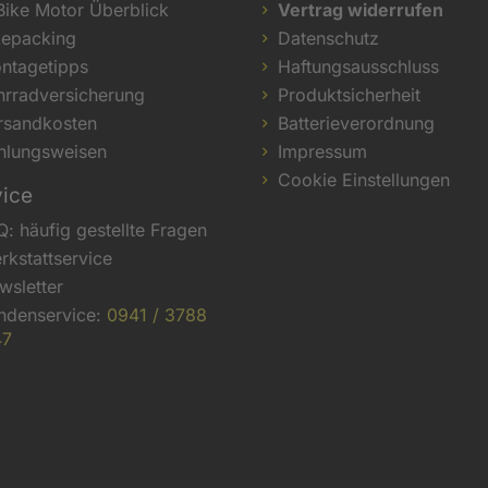
Bike Motor Überblick
Vertrag widerrufen
kepacking
Datenschutz
ntagetipps
Haftungsausschluss
hrradversicherung
Produktsicherheit
rsandkosten
Batterieverordnung
hlungsweisen
Impressum
Cookie Einstellungen
vice
Q: häufig gestellte Fragen
rkstattservice
wsletter
ndenservice:
0941 / 3788
47