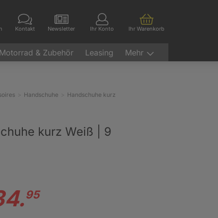
en
Kontakt
Newsletter
Ihr Konto
Ihr Warenkorb
Motorrad & Zubehör
Leasing
Mehr
oires
Handschuhe
Handschuhe kurz
chuhe kurz Weiß | 9
34.
95