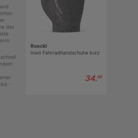
hand
ahrten
er
hne das
nkte
form
Roeckl
Inwil Fahrradhandschuhe kurz
 schnell
 indem
34.
erner
95
cke -