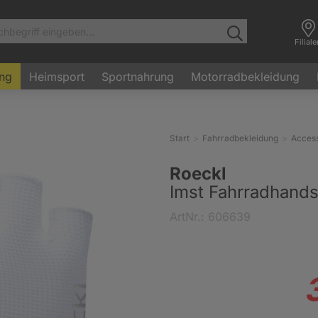
Filial
ung
Heimsport
Sportnahrung
Motorradbekleidung
Start
Fahrradbekleidung
Access
Roeckl
Imst Fahrradhands
ArtNr.: 606639