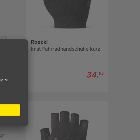
uge -
Roeckl
Imst Fahrradhandschuhe kurz
e für
34.
95
r
er