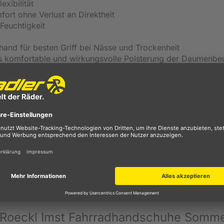
xibilität
rt ohne Verlust an Direktheit
euchtigkeit
hand für besten Griff bei Nässe und Trockenheit
rs komfortable und wirkungsvolle Polsterung der Daumenbe
ddesign mit individuell abgestimmter Dämpfungstechnologi
erteilung
von Roeckl – für ein müheloses Abstreifen von
 maximalen Komfort, robust und strapazierfähig, pflanzliche
e Nylonfaser aus Pre- und Post-Consumer-Abfällen wie
n
stane; Innenhand: 92% Polyester; 8% Elastane
n Roeckl Imst Fahrradhandschuhe Somm