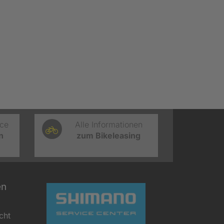
ice
Alle Informationen
n
zum Bikeleasing
en
cht