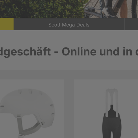
Scott Mega Deals
geschäft - Online und in