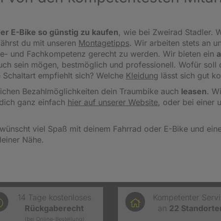
er E-Bike so günstig zu kaufen
, wie bei Zweirad Stadler. W
fährst du mit unseren
Montagetipps
.
Wir arbeiten stets an u
ce- und Fachkompetenz gerecht zu werden. Wir bieten ein
a
 auch sein mögen, bestmöglich und professionell. Wofür sol
 Schaltart empfiehlt sich? Welche
Kleidung
lässt sich gut k
reichen Bezahlmöglichkeiten dein Traumbike auch
leasen
. W
dich ganz einfach
hier auf unserer Website
, oder bei einer 
wünscht viel Spaß mit deinem Fahrrad oder E-Bike und einen
deiner Nähe.
14 Tage kostenloses
Kompetenter Serv
Rückgaberecht
an
22
Standorte
(bei Online-Bestellung)