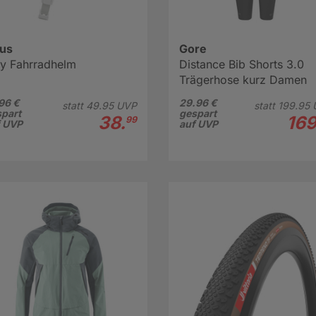
us
Gore
dy Fahrradhelm
Distance Bib Shorts 3.0
Trägerhose kurz Damen
96 €
29.96 €
statt
49.
95
UVP
statt
199.
95
part
gespart
38.
169
99
f UVP
auf UVP