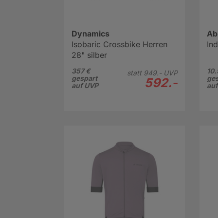
Dynamics
Ab
Isobaric Crossbike Herren
In
28" silber
357 €
10.
statt
949.-
UVP
gespart
ges
592.-
auf UVP
au