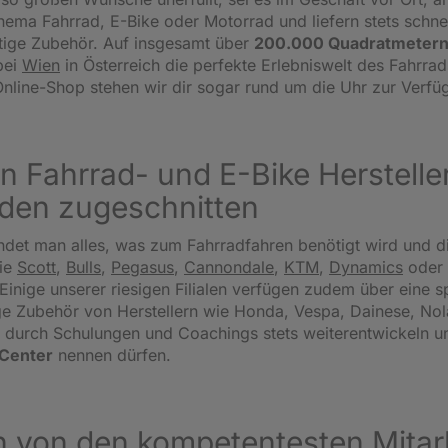
ema Fahrrad, E-Bike oder Motorrad und liefern stets schnel
tige Zubehör. Auf insgesamt über
200.000 Quadratmetern
bei
Wien
in Österreich die perfekte Erlebniswelt des Fahrrad
nline-Shop stehen wir dir sogar rund um die Uhr zur Verfü
n Fahrrad- und E-Bike Herstellern
den zugeschnitten
ndet man alles, was zum Fahrradfahren benötigt wird und d
ie
Scott
,
Bulls
,
Pegasus
,
Cannondale
,
KTM
,
Dynamics
oder
Einige unserer riesigen Filialen verfügen zudem über eine sp
 Zubehör von Herstellern wie Honda, Vespa, Dainese, Nolan
ich durch Schulungen und Coachings stets weiterentwickeln u
-Center
nennen dürfen.
 von den kompetentesten Mitarb