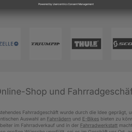
 Online-Shop und Fahrradgeschä
tehendes Fahrradgeschäft wurde durch die Idee geprägt, u
antischen Auswahl an
Fahrrädern
und
E-Bikes
bieten zu könn
beiter im Fahrradverkauf und in der
Fahrradwerkstatt
macht
 so großen Wünsche unerfüllt, sei es im Geschäft vor Ort, 