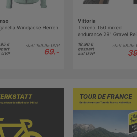
nso
Vittoria
ganella Windjacke Herren
Terreno T50 mixed
endurance 28" Gravel Rei
braun
95 €
18.96 €
statt
159.
95
UVP
statt
58.
95
part
gespart
69.-
39
f UVP
auf UVP