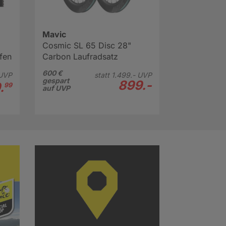
Mavic
Cosmic SL 65 Disc 28"
fen
Carbon Laufradsatz
600 €
UVP
statt
1.499.-
UVP
gespart
899.-
.
99
auf UVP