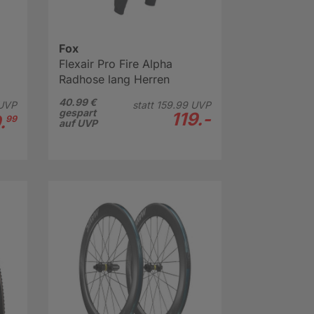
Fox
Flexair Pro Fire Alpha
Radhose lang Herren
40.99 €
UVP
statt
159.
99
UVP
gespart
119.-
.
99
auf UVP