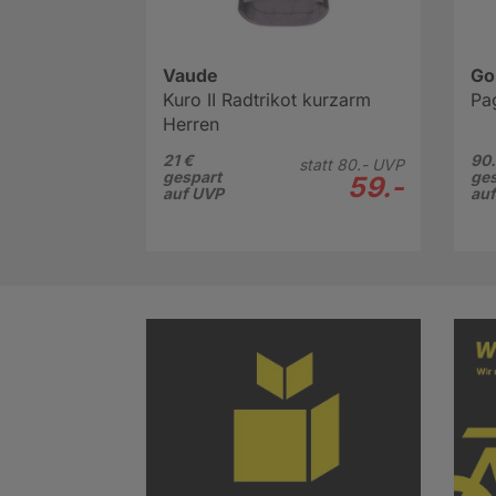
Vaude
Go
Kuro II Radtrikot kurzarm
Pa
Herren
21 €
90.
statt
80.-
UVP
gespart
ges
59.-
auf UVP
au