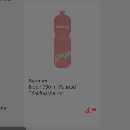
Sponser
Bidon 750 ml Fahrrad
Trinkflasche rot
ie
nte
4.
99
halten.