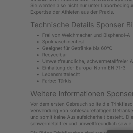
Sie werden also nicht nur unter Laborbedingun
Expertise der Athleten aus der Praxis.
Technische Details Sponser Bi
Frei von Weichmacher und Bisphenol-A
Spülmaschinenfest
Geeignet für Getränke bis 60°C
Recycelbar
Umweltfreundliche, schwermetallfreier 
Einhaltung der Europa-Norm EN 71-3
Lebensmittelecht
Farbe: Türkis
Weitere Informationen Sponser
Vor dem ersten Gebrauch sollte die Trinkflasc
Verwendung von kohlesäurehaltigen Getränke
und somit keine Auslaufsicherheit besteht. D
schwermetallfrei und umweltfreundlich sowie 
Die Bidon Trinkflaschen sind recycelbar und b