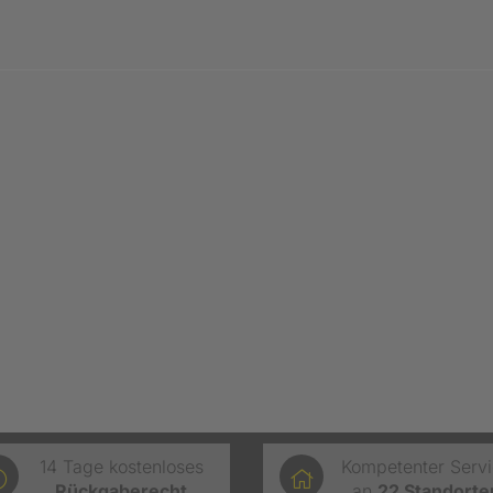
14 Tage kostenloses
Kompetenter Serv
Rückgaberecht
an
22
Standorte