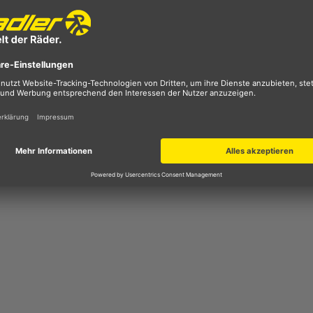
 Kinderspielzeugen enthalten sein dürfen, um zu verhindern,
delt es sich um eine strenge Norm.
Getränke bis ca. 60 Grad Celsius, jedoch nur bedingt für
er kohlensäurehaltigen Getränken besteht keine Auslaufsich
ötzlich öffnen.
en sind in handelsüblichen Haushalts- Spülmaschinen und b
lmitteln spülmaschinenfest. Bei Gastro und industriellen
icht garantiert werden.