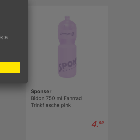
 dass
erheit
ei der
Sponser
Bidon 750 ml Fahrrad
Trinkflasche pink
4.
99