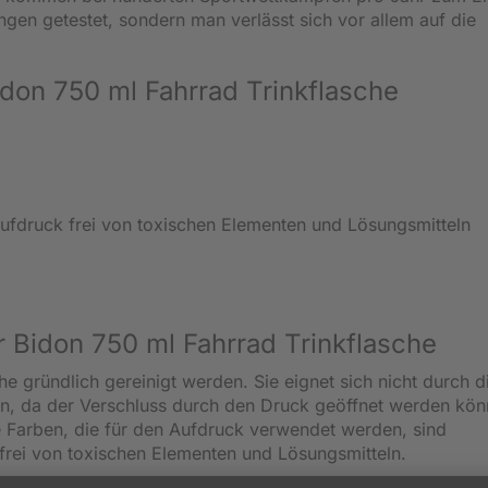
gen getestet, sondern man verlässt sich vor allem auf die
don 750 ml Fahrrad Trinkflasche
Aufdruck frei von toxischen Elementen und Lösungsmitteln
 Bidon 750 ml Fahrrad Trinkflasche
he gründlich gereinigt werden. Sie eignet sich nicht durch d
n, da der Verschluss durch den Druck geöffnet werden kön
ie Farben, die für den Aufdruck verwendet werden, sind
frei von toxischen Elementen und Lösungsmitteln.
ei der Herstellung wird die Europa-Norm EN 71 Teil 3 einge