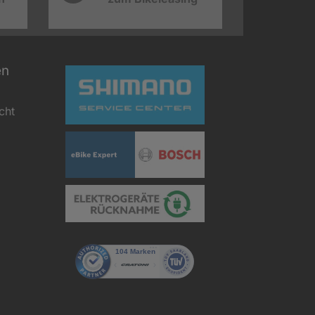
en
cht