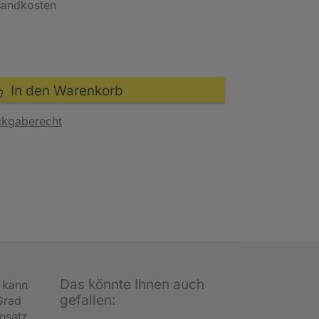
rsandkosten
In den Warenkorb
ckgaberecht
Das könnte Ihnen auch
, kann
gefallen:
Grad
nsatz.