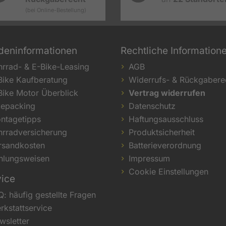
(bei Online-Bestellung)
deninformationen
Rechtliche Information
hrrad- & E-Bike-Leasing
AGB
Bike Kaufberatung
Widerrufs- & Rückgabere
Bike Motor Überblick
Vertrag widerrufen
kepacking
Datenschutz
ntagetipps
Haftungsausschluss
hrradversicherung
Produktsicherheit
rsandkosten
Batterieverordnung
hlungsweisen
Impressum
Cookie Einstellungen
vice
Q: häufig gestellte Fragen
rkstattservice
wsletter