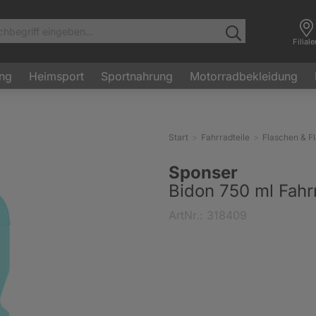
Filial
ung
Heimsport
Sportnahrung
Motorradbekleidung
Start
Fahrradteile
Flaschen & F
Sponser
Bidon 750 ml Fahrr
ArtNr.: 318409