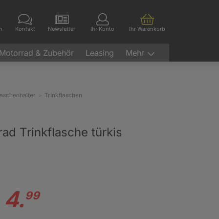
en
Kontakt
Newsletter
Ihr Konto
Ihr Warenkorb
Motorrad & Zubehör
Leasing
Mehr
laschenhalter
Trinkflaschen
ad Trinkflasche türkis
4.
99