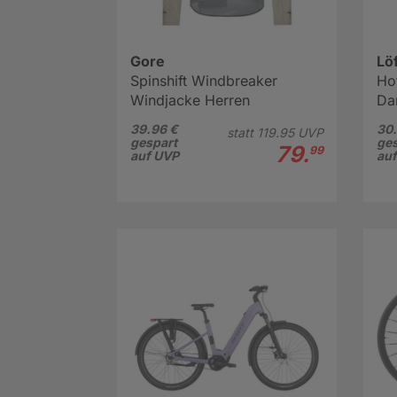
Gore
Löf
Spinshift Windbreaker
Ho
Windjacke Herren
Da
39.96 €
30.
statt
119.
95
UVP
gespart
ges
79.
99
auf UVP
au