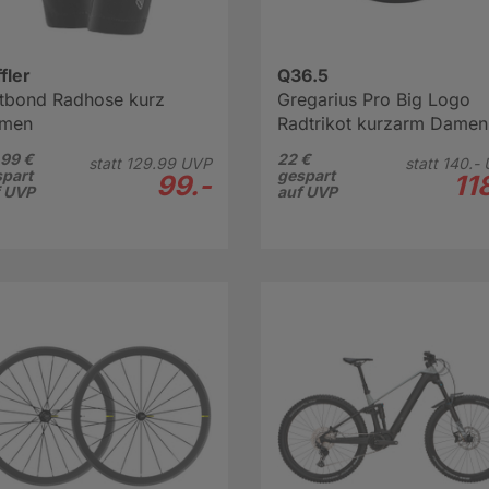
fler
Q36.5
tbond Radhose kurz
Gregarius Pro Big Logo
men
Radtrikot kurzarm Damen
99 €
22 €
statt
129.
99
UVP
statt
140.-
part
gespart
99.-
11
f UVP
auf UVP