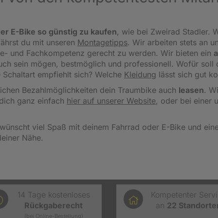
er E-Bike so günstig zu kaufen
, wie bei Zweirad Stadler. W
fährst du mit unseren
Montagetipps
.
Wir arbeiten stets an u
ce- und Fachkompetenz gerecht zu werden. Wir bieten ein
a
 auch sein mögen, bestmöglich und professionell. Wofür sol
 Schaltart empfiehlt sich? Welche
Kleidung
lässt sich gut k
reichen Bezahlmöglichkeiten dein Traumbike auch
leasen
. W
dich ganz einfach
hier auf unserer Website
, oder bei einer 
wünscht viel Spaß mit deinem Fahrrad oder E-Bike und einen
deiner Nähe.
14 Tage kostenloses
Kompetenter Serv
Rückgaberecht
an
22
Standorte
(bei Online-Bestellung)