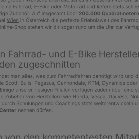
ema Fahrrad, E-Bike oder Motorrad und liefern stets schnel
tige Zubehör. Auf insgesamt über
200.000 Quadratmetern
bei
Wien
in Österreich die perfekte Erlebniswelt des Fahrrad
nline-Shop stehen wir dir sogar rund um die Uhr zur Verfü
n Fahrrad- und E-Bike Herstellern
den zugeschnitten
ndet man alles, was zum Fahrradfahren benötigt wird und d
ie
Scott
,
Bulls
,
Pegasus
,
Cannondale
,
KTM
,
Dynamics
oder
Einige unserer riesigen Filialen verfügen zudem über eine sp
 Zubehör von Herstellern wie Honda, Vespa, Dainese, Nolan
ich durch Schulungen und Coachings stets weiterentwickeln u
-Center
nennen dürfen.
 von den kompetentesten Mitarb