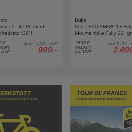
vic
Bulls
smic SL 40 Rennrad-
Sonic EVO AM-SL 1 E-Bik
fradsatz (28“)
Mountainbike Fully 29" g
0 €
2500 €
statt
1.499.-
UVP
statt
5.199.-
part
gespart
999.-
2.699
f UVP
auf UVP