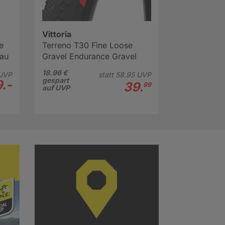
Vittoria
e
Terreno T30 Fine Loose
rau
Gravel Endurance Gravel
Reifen 28"
18.96 €
UVP
statt
58.
95
UVP
gespart
.-
39.
99
auf UVP