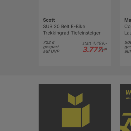
Scott
Ma
SUB 20 Belt E-Bike
Co
Trekkingrad Tiefeinsteiger
Lau
29" lila
722 €
50
statt
4.499.-
gespart
ges
3.777.-
UVP
auf UVP
au