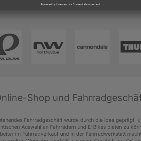
 Online-Shop und Fahrradgeschä
tehendes Fahrradgeschäft wurde durch die Idee geprägt, u
antischen Auswahl an
Fahrrädern
und
E-Bikes
bieten zu könn
beiter im Fahrradverkauf und in der
Fahrradwerkstatt
macht
 so großen Wünsche unerfüllt, sei es im Geschäft vor Ort, 