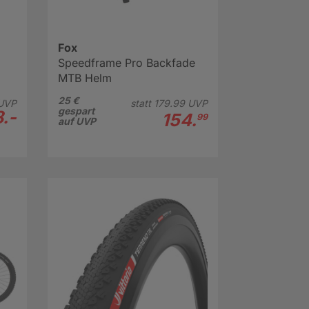
Fox
Speedframe Pro Backfade
MTB Helm
25 €
UVP
statt
179.
99
UVP
gespart
8.-
154.
99
auf UVP