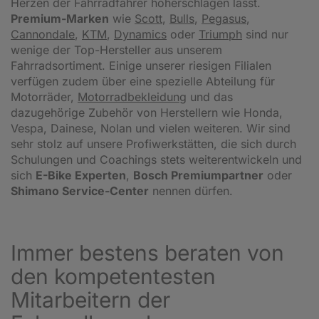
Herzen der Fahrradfahrer höherschlagen lässt.
Premium-Marken
wie
Scott
,
Bulls
,
Pegasus
,
Cannondale
,
KTM
,
Dynamics
oder
Triumph
sind nur
wenige der Top-Hersteller aus unserem
Fahrradsortiment. Einige unserer riesigen Filialen
verfügen zudem über eine spezielle Abteilung für
Motorräder,
Motorradbekleidung
und das
dazugehörige Zubehör von Herstellern wie Honda,
Vespa, Dainese, Nolan und vielen weiteren. Wir sind
sehr stolz auf unsere Profiwerkstätten, die sich durch
Schulungen und Coachings stets weiterentwickeln und
sich
E-Bike Experten
,
Bosch Premiumpartner
oder
Shimano Service-Center
nennen dürfen.
Immer bestens beraten von
den kompetentesten
Mitarbeitern der