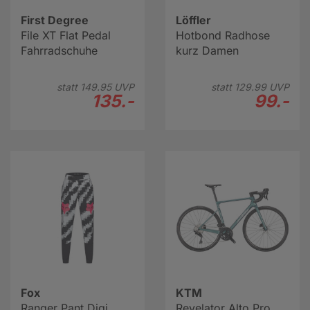
First Degree
Löffler
File XT Flat Pedal
Hotbond Radhose
Fahrradschuhe
kurz Damen
statt
149.
95
UVP
statt
129.
99
UVP
135.-
99.-
Fox
KTM
Ranger Pant Digi
Revelator Alto Pro