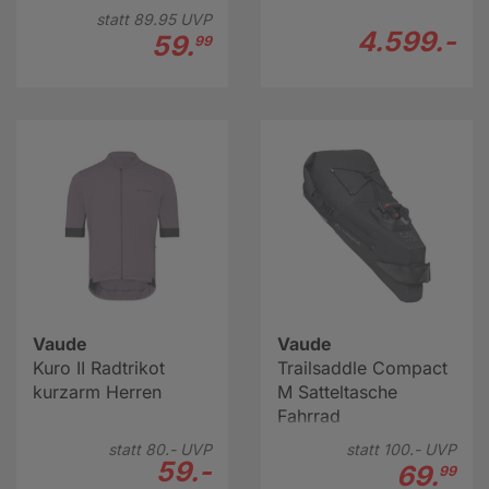
statt
89.
95
UVP
4.599.-
59.
99
Vaude
Vaude
Kuro II Radtrikot
Trailsaddle Compact
kurzarm Herren
M Satteltasche
Fahrrad
statt
80.-
UVP
statt
100.-
UVP
59.-
69.
99