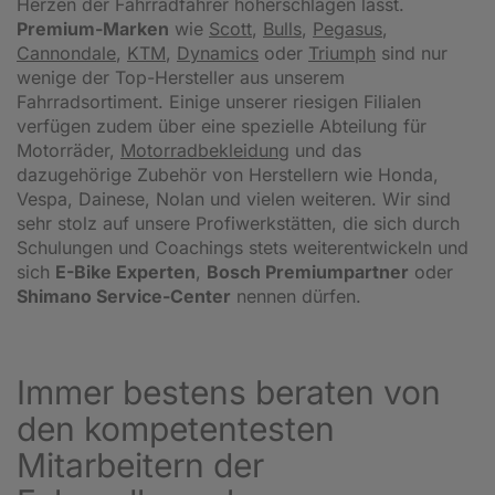
Herzen der Fahrradfahrer höherschlagen lässt.
Premium-Marken
wie
Scott
,
Bulls
,
Pegasus
,
Cannondale
,
KTM
,
Dynamics
oder
Triumph
sind nur
wenige der Top-Hersteller aus unserem
Fahrradsortiment. Einige unserer riesigen Filialen
verfügen zudem über eine spezielle Abteilung für
Motorräder,
Motorradbekleidung
und das
dazugehörige Zubehör von Herstellern wie Honda,
Vespa, Dainese, Nolan und vielen weiteren. Wir sind
sehr stolz auf unsere Profiwerkstätten, die sich durch
Schulungen und Coachings stets weiterentwickeln und
sich
E-Bike Experten
,
Bosch Premiumpartner
oder
Shimano Service-Center
nennen dürfen.
Immer bestens beraten von
den kompetentesten
Mitarbeitern der