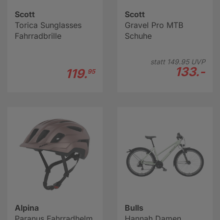
Scott
Scott
Torica Sunglasses
Gravel Pro MTB
Fahrradbrille
Schuhe
statt
149.
95
UVP
133.-
119.
95
Alpina
Bulls
Paranus Fahrradhelm
Hannah Damen