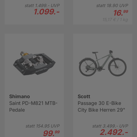
statt
1.499.-
UVP
statt
18.
90
UVP
1.099.-
16.
99
15,17 € / 1 kg
Shimano
Scott
Saint PD-M821 MTB-
Passage 30 E-Bike
Pedale
City Bike Herren 29"
statt
154.
95
UVP
statt
3.499.-
UVP
2.492.-
99.
99