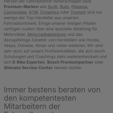
Herzen der Fahrradfahrer höherschlagen lässt.
Premium-Marken
wie
Scott
,
Bulls
,
Pegasus
,
Cannondale
,
KTM
,
Dynamics
oder
Triumph
sind nur
wenige der Top-Hersteller aus unserem
Fahrradsortiment. Einige unserer riesigen Filialen
verfügen zudem über eine spezielle Abteilung für
Motorräder,
Motorradbekleidung
und das
dazugehörige Zubehör von Herstellern wie Honda,
Vespa, Dainese, Nolan und vielen weiteren. Wir sind
sehr stolz auf unsere Profiwerkstätten, die sich durch
Schulungen und Coachings stets weiterentwickeln und
sich
E-Bike Experten
,
Bosch Premiumpartner
oder
Shimano Service-Center
nennen dürfen.
Immer bestens beraten von
den kompetentesten
Mitarbeitern der