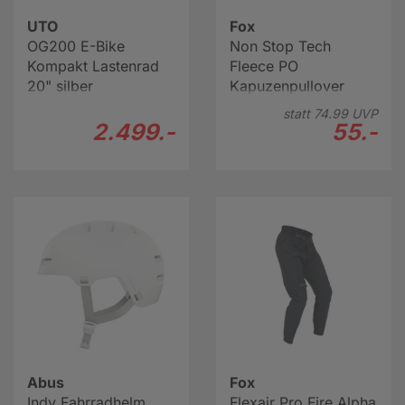
UTO
Fox
OG200 E-Bike
Non Stop Tech
Kompakt Lastenrad
Fleece PO
20" silber
Kapuzenpullover
Herren
statt
74.
99
UVP
2.499.-
55.-
Abus
Fox
Indy Fahrradhelm
Flexair Pro Fire Alpha