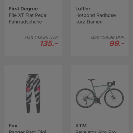
First Degree
Löffler
File XT Flat Pedal
Hotbond Radhose
Fahrradschuhe
kurz Damen
statt
149.
95
UVP
statt
129.
99
UVP
135.-
99.-
Fox
KTM
Ranger Pant Digi
Revelator Alto Pro