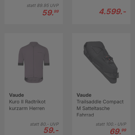
statt
89.
95
UVP
4.599.-
59.
99
Vaude
Vaude
Kuro II Radtrikot
Trailsaddle Compact
kurzarm Herren
M Satteltasche
Fahrrad
statt
80.-
UVP
statt
100.-
UVP
59.-
69.
99