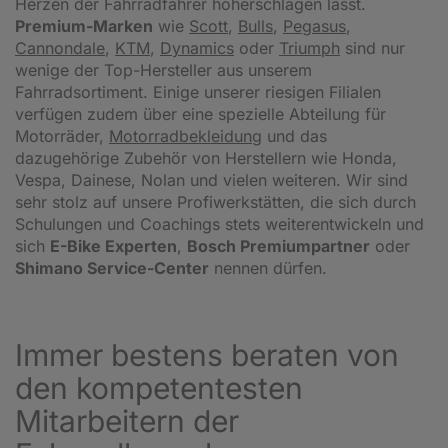
Herzen der Fahrradfahrer höherschlagen lässt.
Premium-Marken
wie
Scott
,
Bulls
,
Pegasus
,
Cannondale
,
KTM
,
Dynamics
oder
Triumph
sind nur
wenige der Top-Hersteller aus unserem
Fahrradsortiment. Einige unserer riesigen Filialen
verfügen zudem über eine spezielle Abteilung für
Motorräder,
Motorradbekleidung
und das
dazugehörige Zubehör von Herstellern wie Honda,
Vespa, Dainese, Nolan und vielen weiteren. Wir sind
sehr stolz auf unsere Profiwerkstätten, die sich durch
Schulungen und Coachings stets weiterentwickeln und
sich
E-Bike Experten
,
Bosch Premiumpartner
oder
Shimano Service-Center
nennen dürfen.
Immer bestens beraten von
den kompetentesten
Mitarbeitern der