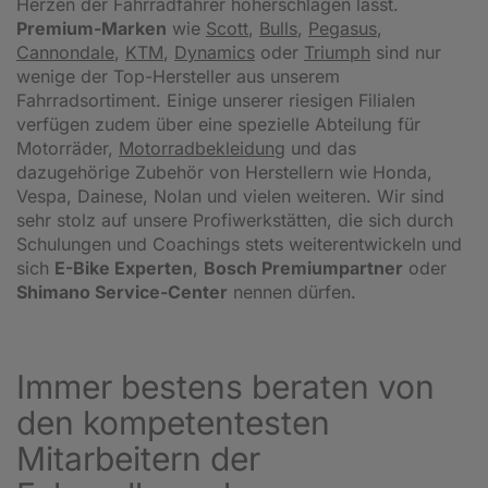
Herzen der Fahrradfahrer höherschlagen lässt.
Premium-Marken
wie
Scott
,
Bulls
,
Pegasus
,
Cannondale
,
KTM
,
Dynamics
oder
Triumph
sind nur
wenige der Top-Hersteller aus unserem
Fahrradsortiment. Einige unserer riesigen Filialen
verfügen zudem über eine spezielle Abteilung für
Motorräder,
Motorradbekleidung
und das
dazugehörige Zubehör von Herstellern wie Honda,
Vespa, Dainese, Nolan und vielen weiteren. Wir sind
sehr stolz auf unsere Profiwerkstätten, die sich durch
Schulungen und Coachings stets weiterentwickeln und
sich
E-Bike Experten
,
Bosch Premiumpartner
oder
Shimano Service-Center
nennen dürfen.
Immer bestens beraten von
den kompetentesten
Mitarbeitern der