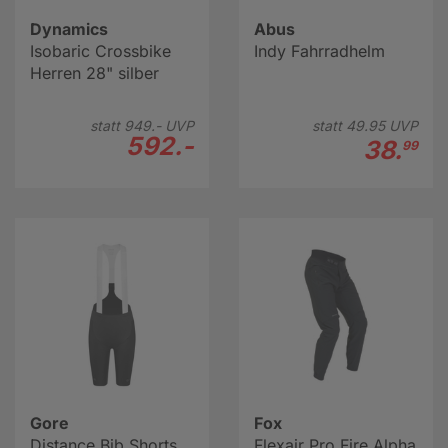
Dynamics
Abus
Isobaric Crossbike
Indy Fahrradhelm
Herren 28" silber
statt
949.-
UVP
statt
49.
95
UVP
592.-
38.
99
Gore
Fox
Distance Bib Shorts
Flexair Pro Fire Alpha