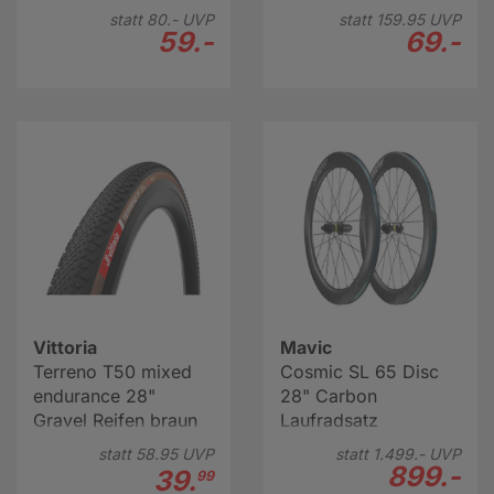
statt
80.-
UVP
statt
159.
95
UVP
59.-
69.-
Vittoria
Mavic
Terreno T50 mixed
Cosmic SL 65 Disc
endurance 28"
28" Carbon
Gravel Reifen braun
Laufradsatz
statt
58.
95
UVP
statt
1.499.-
UVP
899.-
39.
99